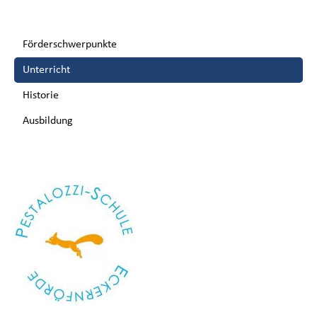
Navigation
Förderschwerpunkte
überspringen
Unterricht
Historie
Ausbildung