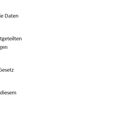
die Daten
tgeteilten
egen
 Gesetz
 diesem