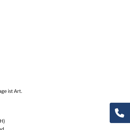
ge ist Art.
Navigation
SH)
überspring
nd