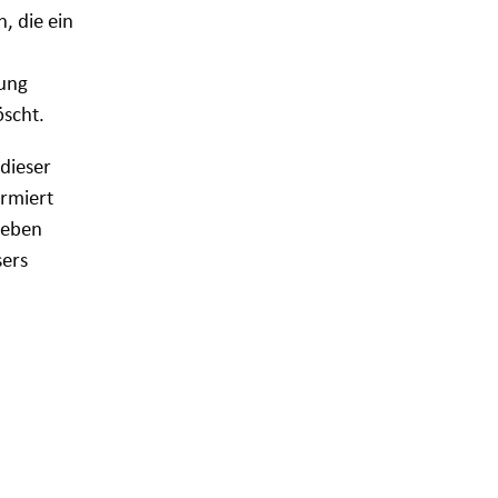
, die ein
lung
öscht.
dieser
ormiert
 eben
sers