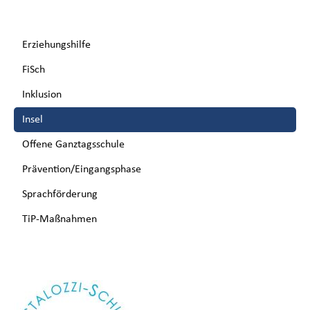
Navigation
Erziehungshilfe
überspringen
FiSch
Inklusion
Insel
Offene Ganztagsschule
Prävention/Eingangsphase
Sprachförderung
TiP-Maßnahmen