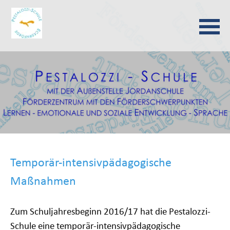
Navigation
überspringen
Temporär-intensivpädagogische
Maßnahmen
Zum Schuljahresbeginn 2016/17 hat die Pestalozzi-
Schule eine
temporär-intensivpädagogische